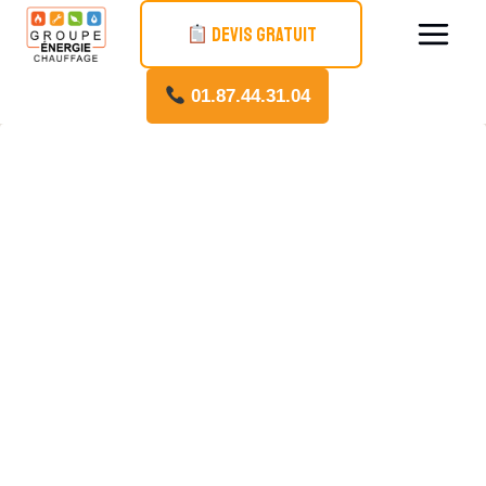
DEVIS GRATUIT
01.87.44.31.04
Fuite Chauffe-Eau À
Paris : Agissez
Rapidement Avec
Établissement Chaudron
Une fuite de chauffe-eau, même minime, peut
rapidement causer d’importants dégâts
dans votre logement ou votre immeuble. à
Paris, où les appartements sont souvent
situés dans des bâtiments anciens ou
collectifs, ce genre de problème peut avoir