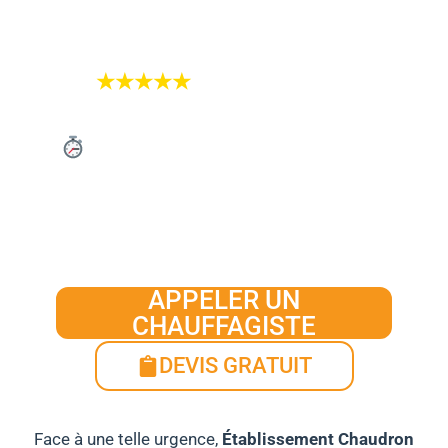
des conséquences graves : infiltrations chez
les voisins, court-circuits, moisissures, etc.
★★★★★
4.7/5 sur Google
Intervention en moins de 30
minutes
01.87.44.31.04
APPELER UN
CHAUFFAGISTE
DEVIS GRATUIT
Face à une telle urgence,
Établissement Chaudron