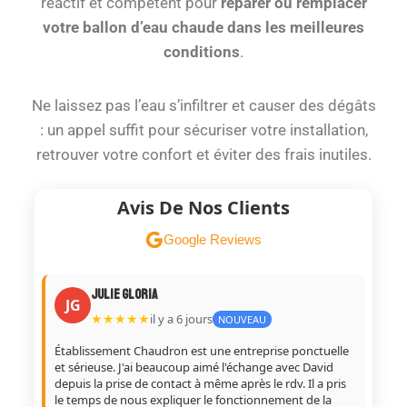
réactif et compétent pour
réparer ou remplacer
votre ballon d’eau chaude dans les meilleures
conditions
.
Ne laissez pas l’eau s’infiltrer et causer des dégâts
: un appel suffit pour sécuriser votre installation,
retrouver votre confort et éviter des frais inutiles.
Avis De Nos Clients
Google Reviews
Julie Gloria
JG
SL
★★★★★
il y a 6 jours
NOUVEAU
t
Établissement Chaudron est une entreprise ponctuelle
Très
et sérieuse. J'ai beaucoup aimé l'échange avec David
pour 
tion
depuis la prise de contact à même après le rdv. Il a pris
Lebla
le temps de nous expliquer le fonctionnement de la
fonct